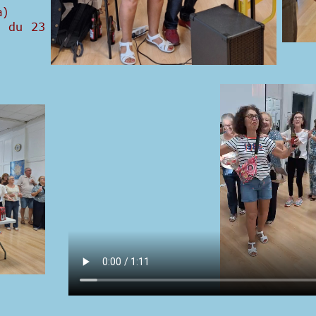
a)
r du 23