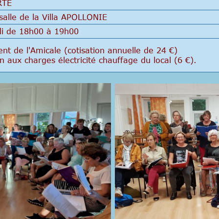
RTÉ
salle de la Villa APOLLONIE
i de 18h00 à 19h00
nt de l'Amicale (cotisation annuelle de 24 €)
on aux charges électricité chauffage du local (6 €).