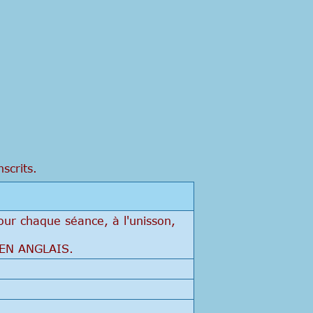
scrits.
our chaque séance, à l'unisson,
EN ANGLAIS.