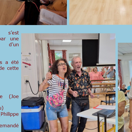
e s’est
par une
e d’un
s a été
de cette
ie (Joe
u)
Philippe
emandé