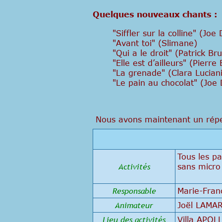
Quelques nouveaux chants :
"Siffler sur la colline" (Joe
"Avant toi" (Slimane)
"Qui a le droit" (Patrick Bru
"Elle est d’ailleurs" (Pierre
"La grenade" (Clara Luciani
"Le pain au chocolat" (Joe 
Nous avons maintenant un réper
Tous les p
Activités
sans micro
Responsable
Marie-Fran
Animateur
Joël LAMA
Lieu des activités
Villa APOL