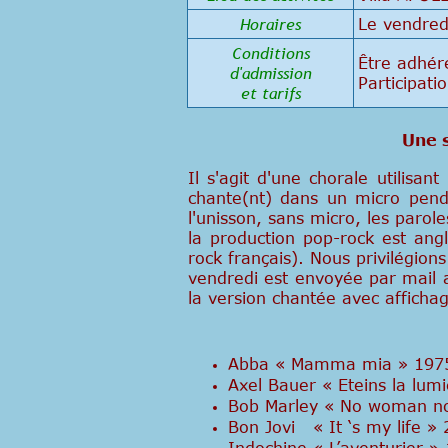
Horaires
Le vendred
Conditions
Être adhére
d'admission
Participati
et tarifs
Une s
Il s'agit d'une chorale utilis
chante(nt) dans un micro penda
l'unisson, sans micro, les parol
la production pop-rock est ang
rock français). Nous privilégion
vendredi est envoyée par mail a
la version chantée avec afficha
Abba « Mamma mia » 197
Axel Bauer « Eteins la lum
Bob Marley « No woman no
Bon Jovi « It ‘s my life »