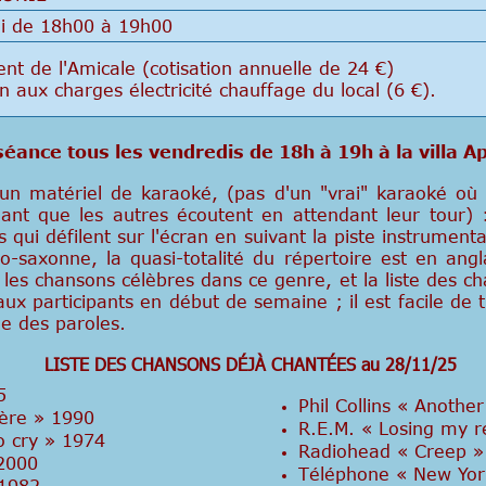
i de 18h00 à 19h00
nt de l'Amicale (cotisation annuelle de 24 €)
on aux charges électricité chauffage du local (6 €).
éance tous les vendredis de 18h à 19h à la villa Ap
ant un matériel de karaoké, (pas d'un "vrai" karaoké o
nt que les autres écoutent en attendant leur tour) :
es qui défilent sur l'écran en suivant la piste instrum
lo-saxonne, la quasi-totalité du répertoire est en ang
s les chansons célèbres dans ce genre, et la liste des 
ux participants en début de semaine ; il est facile de 
ge des paroles.
LISTE DES CHANSONS DÉJÀ CHANTÉES au 28/11/25
5
Phil Collins « Anothe
ière » 1990
R.E.M. « Losing my r
 cry » 1974
Radiohead « Creep »
 2000
Téléphone « New Yor